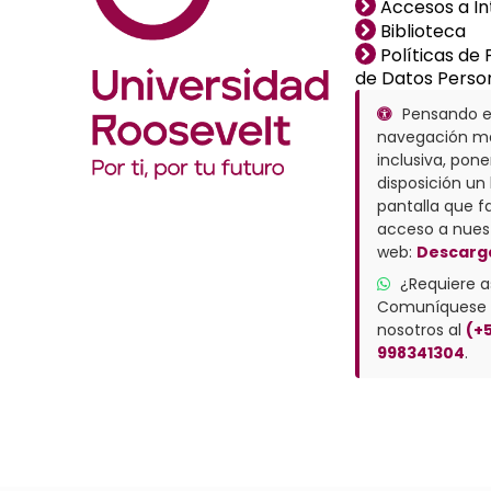
Accesos a In
Biblioteca
Políticas de
de Datos Perso
Pensando e
navegación m
inclusiva, pon
disposición un 
pantalla que fa
acceso a nuest
web:
Descarg
¿Requiere a
Comuníquese
nosotros al
(+5
998341304
.