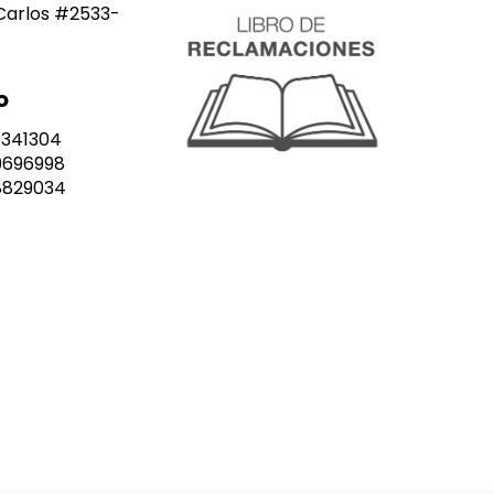
Carlos #2533-
o
8341304
9696998
8829034