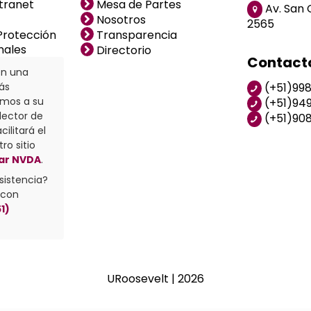
tranet
Mesa de Partes
Av. San 
Nosotros
2565
 Protección
Transparencia
nales
Directorio
Contact
n una
ás
(+51)99
emos a su
(+51)94
lector de
(+51)90
cilitará el
ro sitio
ar NVDA
.
sistencia?
 con
1)
URoosevelt | 2026