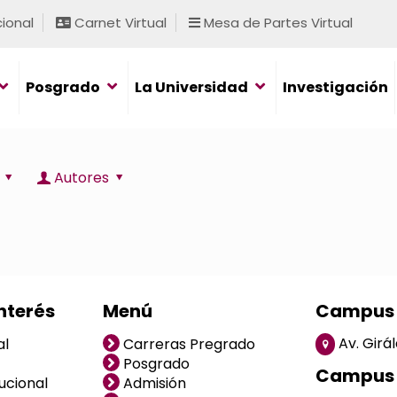
cional
Carnet Virtual
Mesa de Partes Virtual
Posgrado
La Universidad
Investigación
Autores
nterés
Menú
Campus 
Av. Girá
al
Carreras Pregrado
Posgrado
Campus 
ucional
Admisión